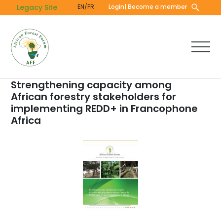
Skip
Legacy Site
EN/FR
Login
| Become a member
to
main
content
Strengthening capacity among
African forestry stakeholders for
implementing REDD+ in Francophone
Africa