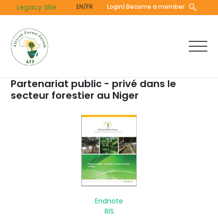
Skip
Legacy Site
EN/FR
Login
| Become a member
to
main
content
Partenariat public - privé dans le
secteur forestier au Niger
Endnote
RIS